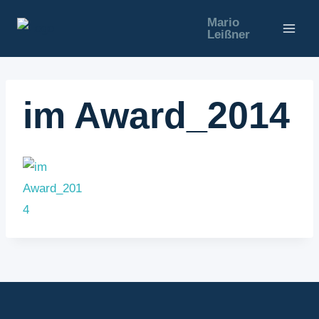
Zum
Mario
Inhalt
Leißner
springen
im Award_2014