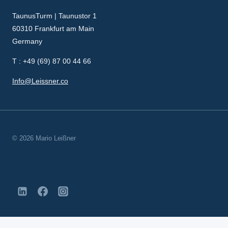
TaunusTurm | Taunustor 1
60310 Frankfurt am Main
Germany
T : +49 (69) 87 00 44 66
Info@Leissner.co
© 2026 Mario Leißner
DSGVO Cookie Consent mit Real Cookie Banner